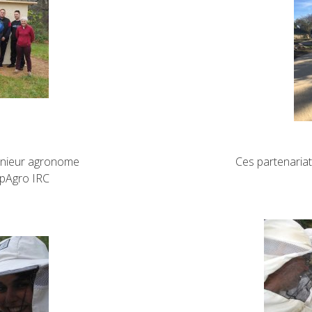
genieur agronome
Ces partenaria
upAgro IRC