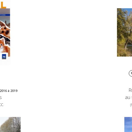
R
2016 à 2019
s
au 
c.
(