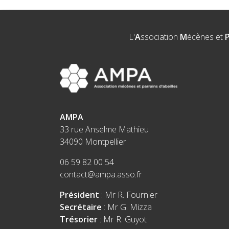
L'
A
ssociation
M
écènes et
AMPA
33 rue Anselme Mathieu
34090 Montpellier
06 59 82 00 54
contact@ampa.asso.fr
Président
: Mr R. Fournier
Secrétaire
: Mr G. Mizza
Trésorier
: Mr R. Guyot