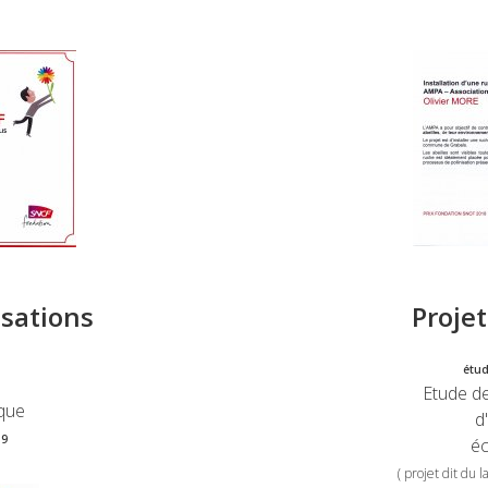
isations
Proje
étud
Etude de
ique
d
19
é
( projet dit du 