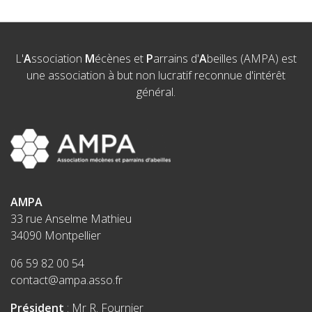
L'
A
ssociation
M
écènes et
P
arrains d'
A
beilles (AMPA) est
une association à but non lucratif reconnue d'intérêt
général.
AMPA
33 rue Anselme Mathieu
34090 Montpellier
06 59 82 00 54
contact@ampa.asso.fr
Président
: Mr R. Fournier